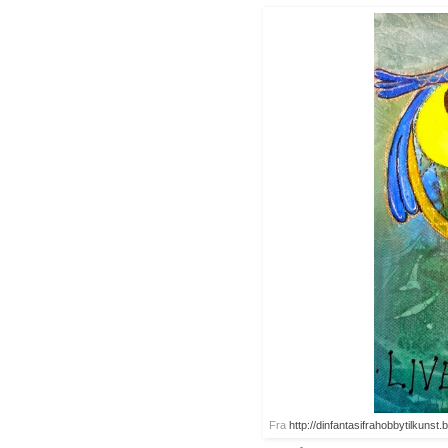
Fra
http://dinfantasifrahobbytilkunst