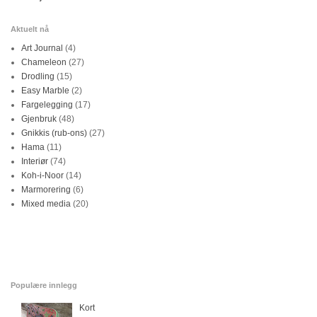
Aktuelt nå
Art Journal
(4)
Chameleon
(27)
Drodling
(15)
Easy Marble
(2)
Fargelegging
(17)
Gjenbruk
(48)
Gnikkis (rub-ons)
(27)
Hama
(11)
Interiør
(74)
Koh-i-Noor
(14)
Marmorering
(6)
Mixed media
(20)
Populære innlegg
Kort