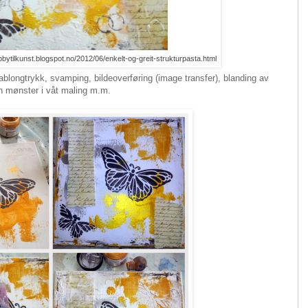
obbytilkunst.blogspot.no/2012/06/enkelt-og-greit-strukturpasta.html
jablongtrykk, svamping, bildeoverføring (image transfer), blanding av
inn mønster i våt maling m.m.