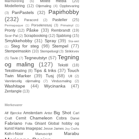
Mixed media
(20)
Marmorering
(6)
Modellering
(12)
Oljemaling
(4)
Oppbevaring
Papirhobby
PanPastels
(32)
(3)
(232)
Pasteller
(25)
Paracord
(2)
Porselenstusj
(3)
Permapaque
(1)
Primakryl
(1)
Påske
(33)
Pronty
(12)
Rembrandt
(19)
Scrapbooking
(12)
Sjablong
(15)
Scor-Pal
(2)
Smykkehobby
(31)
Spray
(39)
Sta-wet
Steg for steg
(98)
Stempel
(77)
(1)
Stempelmaskin
(10)
Stempelsegl
(3)
Strikkvev
Tegning
Tegneutstyr
(57)
(5)
Tavle
(7)
og maling
(127)
Tekstil
(18)
Tips & triks
(37)
Touch
Tekstilmaling
(8)
Twin Marker
(39)
Tusj
(68)
Ull
(2)
Vannløselig oljemaling
(7)
Vindusmaling
(2)
Washitape
(44)
Wycinanka
(47)
Zentangle
(13)
Merkevarer
Big Shot
Amsterdam
Alf Bjercke
Artist
Carl
Chameleon
Cernit
Cobra
Craft
Darwi
Fabriano
Ghiant
Global hobby og
Folia
kunst
Hama
Imagepac
Jesse James
Joy Crafts
Marabu
Koh-i-Noor
Manuscript