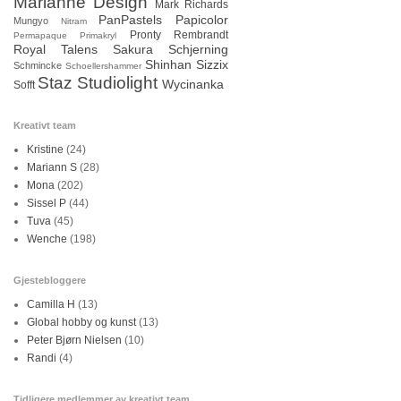
Marianne Design
Mark Richards
PanPastels
Papicolor
Mungyo
Nitram
Pronty
Rembrandt
Permapaque
Primakryl
Royal Talens
Sakura
Schjerning
Shinhan
Sizzix
Schmincke
Schoellershammer
Staz
Studiolight
Wycinanka
Sofft
Kreativt team
Kristine
(24)
Mariann S
(28)
Mona
(202)
Sissel P
(44)
Tuva
(45)
Wenche
(198)
Gjestebloggere
Camilla H
(13)
Global hobby og kunst
(13)
Peter Bjørn Nielsen
(10)
Randi
(4)
Tidligere medlemmer av kreativt team