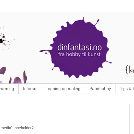
Forming
Interiør
Tegning og maling
Papirhobby
Tips & t
 media" inneholder?