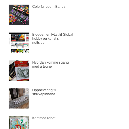
Colorful Loom Bands
Bloggen er flyttet til Global
hobby og kunst sin
nettside
Hvordan komme i gang
med å tegne
Oppbevaring til
strikkepinnene
Kort med robot