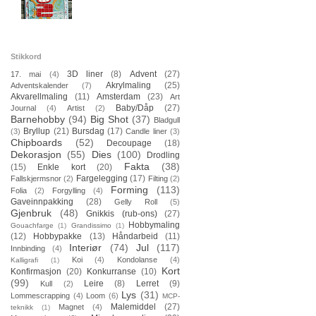
Stikkord
3D liner
(8)
Advent
(27)
17. mai
(4)
Akrylmaling
(25)
Adventskalender
(7)
Akvarellmaling
(11)
Amsterdam
(23)
Art
Baby/Dåp
(27)
Journal
(4)
Artist
(2)
Barnehobby
(94)
Big Shot
(37)
Bladgull
Bryllup
(21)
Bursdag
(17)
(3)
Candle liner
(3)
Chipboards
(52)
Decoupage
(18)
Dekorasjon
(55)
Dies
(100)
Drodling
Fakta
(38)
(15)
Enkle kort
(20)
Fargelegging
(17)
Fallskjermsnor
(2)
Filting
(2)
Forming
(113)
Folia
(2)
Forgylling
(4)
Gaveinnpakking
(28)
Gelly Roll
(5)
Gjenbruk
(48)
Gnikkis (rub-ons)
(27)
Hobbymaling
Gouachfarge
(1)
Grandissimo
(1)
(12)
Hobbypakke
(13)
Håndarbeid
(11)
Interiør
(74)
Jul
(117)
Innbinding
(4)
Koi
(4)
Kondolanse
(4)
Kalligrafi
(1)
Kort
Konfirmasjon
(20)
Konkurranse
(10)
(99)
Leire
(8)
Lerret
(9)
Kull
(2)
Lys
(31)
Lommescrapping
(4)
Loom
(6)
MCP-
Malemiddel
(27)
Magnet
(4)
teknikk
(1)