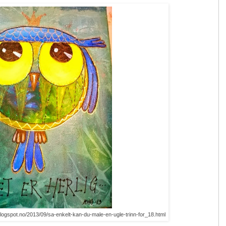
.blogspot.no/2013/09/sa-enkelt-kan-du-male-en-ugle-trinn-for_18.html