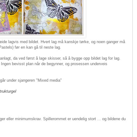
rbeide lagvis med bildet. Hvert lag må kanskje tørke, og noen ganger må
stels) før en kan gå til neste lag.
nlagt, da ved først å lage skisser, så å bygge opp bildet lag for lag.
". Ingen bevisst plan når de begynner, og prosessen underveis
 går under sjangeren "Mixed media"
trukturgel
er eller minimumskrav. Spillerommet er uendelig stort ... og bildene du