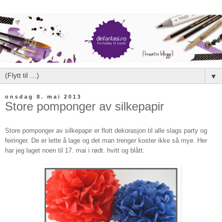
▼
onsdag 8. mai 2013
Store pomponger av silkepapir
Store pomponger
av silkepapir
er flott dekorasjon til
alle slags party og
feiringer
. De er lette
å
lage
og
det man trenger
koster ikke så mye
. Her
har
jeg laget noen til 17. mai
i rødt
. hvitt og blått.