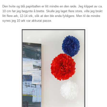
Den hvite og blå papi
r
ballen er litt mindre en den røde. Jeg klippet av ca.
10 cm før jeg begynte å brette. Skulle jeg laget
flere store, ville jeg brukt
litt flere ark
,
12-14
s
tk, slik at den ble enda fyldigere. Men
til de mindre
synes jeg 10 ark var akkurat pa
sse.