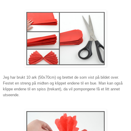
Jeg har brukt 10 ark
(50
x70cm)
og b
rettet de som vist på bildet over
.
F
estet en streng på midten og klippet
en
dene
til en
bue. Man kan
også
klippe
endene til en spiss (trekant), da vil pompongene få et litt annet
utseende.