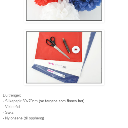
Du trenger:
- Silkepapir 50x70cm
(se farge
ne
som finnes her)
- Vikletråd
- Saks
- Nylonsene (til oppheng)